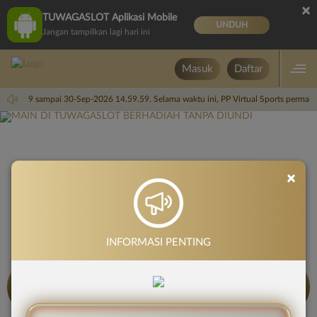
×
TUWAGASLOT Aplikasi Mobile
UNDUH
Jangan tampilkan lagi hari ini
Masuk
Daftar
 14.59.59 sampai 30-Sep-2026 14.59.59. Selama waktu ini, PP Virtual Sports perma
×
INFORMASI PENTING
JACKPOT
PLAY
IDR
12,690,892,935