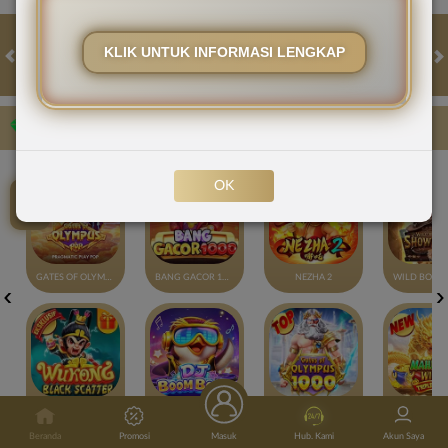
KLIK UNTUK INFORMASI LENGKAP
HOT GAMES
SLOTS
LIVE CASINO
RACE
TOGEL
OL
Game Populer
Klik Disini!
OK
GATES OF OLYMPUS POP
BANG GACOR 1000
NEZHA 2
WUKONG - BLACK SCATTER
DJ BOOM BOOM
GATES OF OLYMPUS 1000
Beranda
Promosi
Masuk
Hub. Kami
Akun Saya