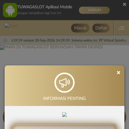
×
TUWAGASLOT Aplikasi Mobile
UNDUH
Jangan tampilkan lagi hari ini
Masuk
Daftar
6 dari 14.59.59 sampai 30-Sep-2026 14.59.59. Selama waktu ini, PP Virtual Sports 
×
INFORMASI PENTING
JACKPOT
PLAY
IDR
12,740,125,063