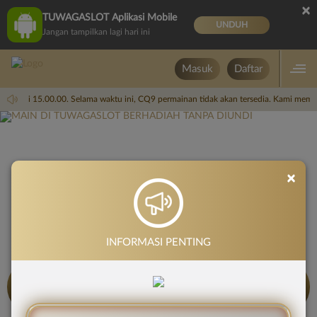
×
TUWAGASLOT Aplikasi Mobile
UNDUH
Jangan tampilkan lagi hari ini
Masuk
Daftar
 sampai 15.00.00. Selama waktu ini, CQ9 permainan tidak akan tersedia. Kami mem
×
INFORMASI PENTING
JACKPOT
PLAY
IDR
12,733,238,677