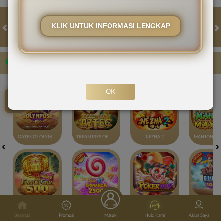
KLIK UNTUK INFORMASI LENGKAP
HOT GAMES
SLOTS
LIVE CASINO
RACE
TOGEL
OL
Game Populer
Klik Disini!
OK
GATES OF OLYMPUS POP
TREASURES OF AZTEC
NEZHA 2
FORTUNE GEMS 500
SWEET BONANZA 2500
POKER WIN
Beranda
Promosi
Masuk
Hub. Kami
Akun Saya