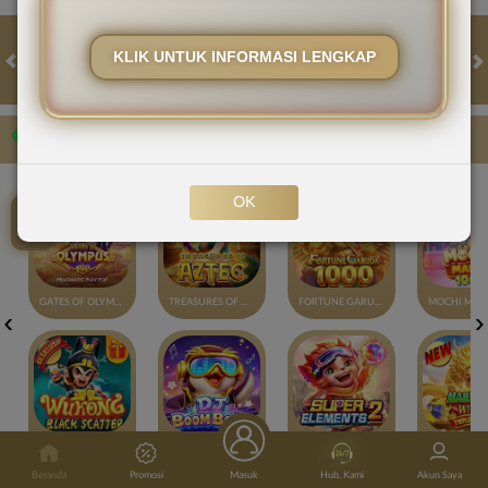
KLIK UNTUK INFORMASI LENGKAP
HOT GAMES
SLOTS
LIVE CASINO
RACE
TOGEL
OL
Game Populer
Klik Disini!
OK
GATES OF OLYMPUS POP
TREASURES OF AZTEC
FORTUNE GARUDA 1000
WUKONG - BLACK SCATTER
DJ BOOM BOOM
SUPER ELEMENTS 2
Beranda
Promosi
Masuk
Hub. Kami
Akun Saya