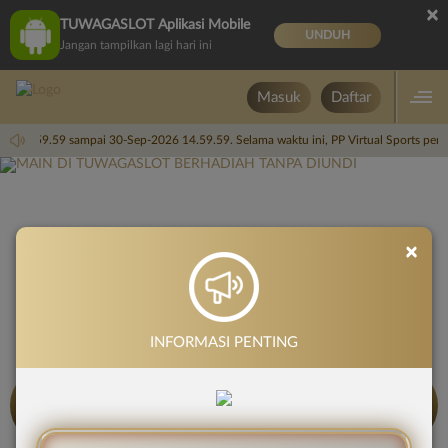
×
TUWAGASLOT Aplikasi Mobile
UNDUH
Jangan tampilkan lagi hari ini
Masuk
Daftar
dari 14.59.59 sampai 30-Sep-2026 14.59.59. Selama waktu ini, PP Virtual Sports pe
×
INFORMASI PENTING
JACKPOT
PLAY
IDR
12,668,971,539