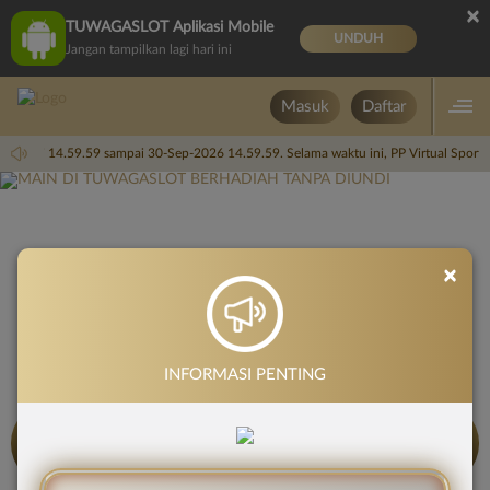
×
TUWAGASLOT Aplikasi Mobile
UNDUH
Jangan tampilkan lagi hari ini
Masuk
Daftar
026 dari 14.59.59 sampai 30-Sep-2026 14.59.59. Selama waktu ini, PP Virtual Spor
×
INFORMASI PENTING
JACKPOT
PLAY
IDR
12,695,821,421