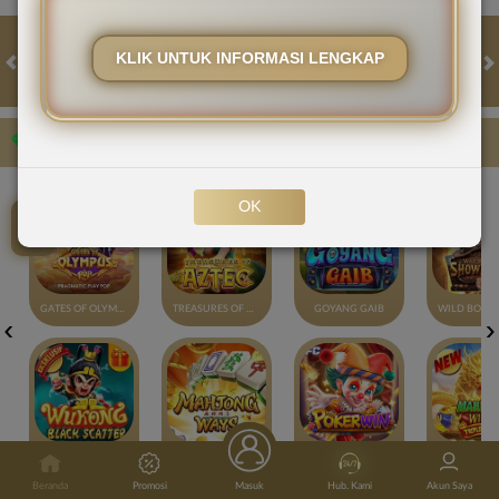
KLIK UNTUK INFORMASI LENGKAP
HOT GAMES
SLOTS
LIVE CASINO
RACE
TOGEL
OL
Game Populer
Klik Disini!
OK
GATES OF OLYMPUS POP
TREASURES OF AZTEC
GOYANG GAIB
WUKONG - BLACK SCATTER
MAHJONG WAYS
POKER WIN
Beranda
Promosi
Masuk
Hub. Kami
Akun Saya