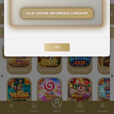
KLIK UNTUK INFORMASI LENGKAP
HOT GAMES
SLOTS
LIVE CASINO
RACE
TOGEL
OL
Game Populer
Klik Disini!
OK
GATES OF OLYMPUS POP
TREASURES OF AZTEC
GOYANG GAIB
WUKONG - BLACK SCATTER
SWEET BONANZA 2500
POKER WIN
Beranda
Promosi
Masuk
Hub. Kami
Akun Saya