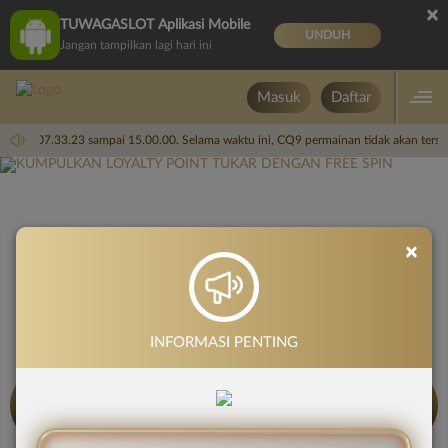
×
TUWAGASLOT Aplikasi Mobile
UNDUH
Jangan tampilkan lagi hari ini
Masuk
Daftar
6 dari 07.33.23 sampai 15.00.00. Selama waktu ini, CQ9 permainan tidak akan ter
×
INFORMASI PENTING
JACKPOT
PLAY
IDR
12,731,442,040