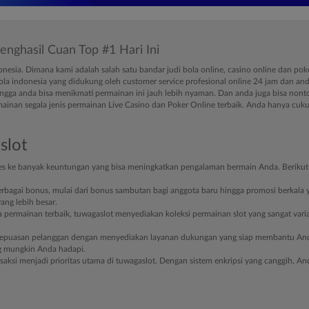
ghasil Cuan Top #1 Hari Ini
donesia. Dimana kami adalah salah satu bandar judi bola online, casino online dan p
la indonesia yang didukung oleh customer service profesional online 24 jam dan an
a anda bisa menikmati permainan ini jauh lebih nyaman. Dan anda juga bisa nonton 
an segala jenis permainan Live Casino dan Poker Online terbaik. Anda hanya cukup
slot
es ke banyak keuntungan yang bisa meningkatkan pengalaman bermain Anda. Berikut
berbagai bonus, mulai dari bonus sambutan bagi anggota baru hingga promosi berkal
ng lebih besar.
permainan terbaik, tuwagaslot menyediakan koleksi permainan slot yang sangat variat
epuasan pelanggan dengan menyediakan layanan dukungan yang siap membantu Anda 
g mungkin Anda hadapi.
saksi menjadi prioritas utama di tuwagaslot. Dengan sistem enkripsi yang canggih, 