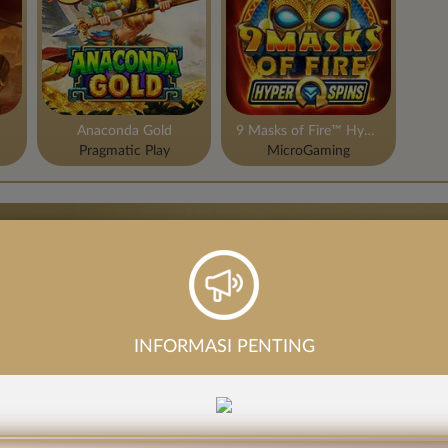
Anaconda Gold
9 Masks of Fire™ HyperSpins™
Pragmatic Play
MicroGaming
INFORMASI PENTING