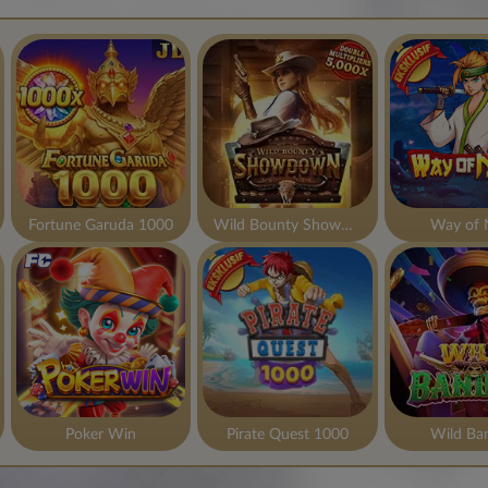
Fortune Garuda 1000
Wild Bounty Showdown
Way of 
Poker Win
Pirate Quest 1000
Wild Ba