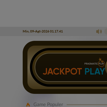
Min, 09-Agt-2026 01.17.41
Pemeliharaan Terjadwal: PP Virtual Sports pada 30-Jun-2026 dari 14.59.59 sampai
JACKPOT
PLAY
Game Populer