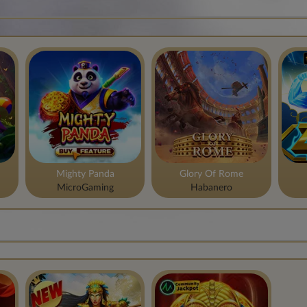
Mighty Panda
Glory Of Rome
MicroGaming
Habanero