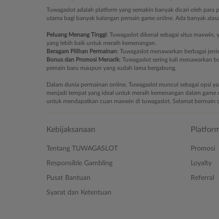
Tuwagaslot adalah platform yang semakin banyak dicari oleh para p
utama bagi banyak kalangan pemain game online. Ada banyak alasa
Peluang Menang Tinggi
: Tuwagaslot dikenal sebagai situs maxwin,
yang lebih baik untuk meraih kemenangan.
Beragam Pilihan Permainan
: Tuwagaslot menawarkan berbagai jeni
Bonus dan Promosi Menarik
: Tuwagaslot sering kali menawarkan 
pemain baru maupun yang sudah lama bergabung.
Dalam dunia permainan online, Tuwagaslot muncul sebagai opsi ya
menjadi tempat yang ideal untuk meraih kemenangan dalam game o
untuk mendapatkan cuan maxwin di tuwagaslot. Selamat bermain 
Kebijaksanaan
Platfor
Tentang TUWAGASLOT
Promosi
Responsible Gambling
Loyalty
Pusat Bantuan
Referral
Syarat dan Ketentuan