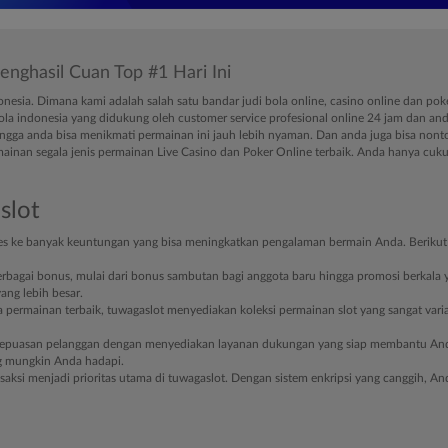
ghasil Cuan Top #1 Hari Ini
donesia. Dimana kami adalah salah satu bandar judi bola online, casino online dan p
la indonesia yang didukung oleh customer service profesional online 24 jam dan an
a anda bisa menikmati permainan ini jauh lebih nyaman. Dan anda juga bisa nonton 
an segala jenis permainan Live Casino dan Poker Online terbaik. Anda hanya cukup
slot
es ke banyak keuntungan yang bisa meningkatkan pengalaman bermain Anda. Berikut
berbagai bonus, mulai dari bonus sambutan bagi anggota baru hingga promosi berkal
ng lebih besar.
permainan terbaik, tuwagaslot menyediakan koleksi permainan slot yang sangat variat
epuasan pelanggan dengan menyediakan layanan dukungan yang siap membantu Anda 
g mungkin Anda hadapi.
saksi menjadi prioritas utama di tuwagaslot. Dengan sistem enkripsi yang canggih, 