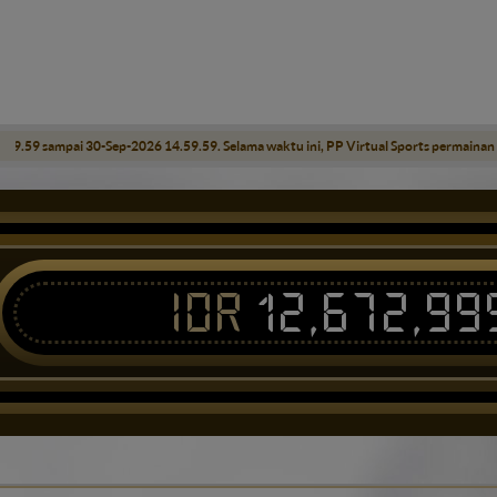
sampai 30-Sep-2026 14.59.59. Selama waktu ini, PP Virtual Sports permainan tidak 
IDR
12,673,02