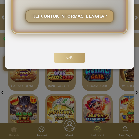
KLIK UNTUK INFORMASI LENGKAP
HOT GAMES
SLOTS
LIVE CASINO
RACE
TOGEL
OL
Game Populer
Klik Disini!
OK
GATES OF OLYMPUS POP
BANG GACOR 1000
GOYANG GAIB
MAHJONG WINS 3 – BLACK SCATTER
MAHJONG WAYS
SUPER ELEMENTS 2
Beranda
Promosi
Masuk
Hub. Kami
Akun Saya