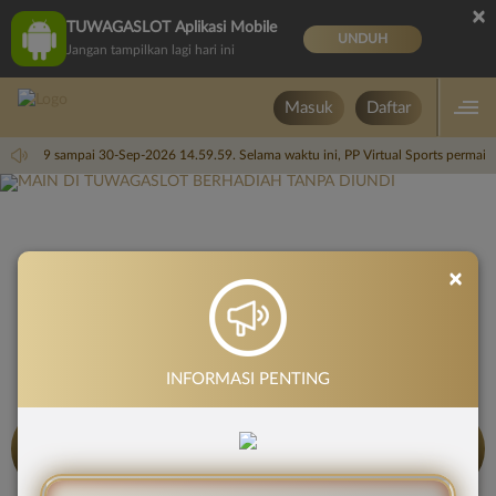
×
TUWAGASLOT Aplikasi Mobile
UNDUH
Jangan tampilkan lagi hari ini
Masuk
Daftar
 14.59.59 sampai 30-Sep-2026 14.59.59. Selama waktu ini, PP Virtual Sports perma
×
INFORMASI PENTING
JACKPOT
PLAY
IDR
12,678,464,967